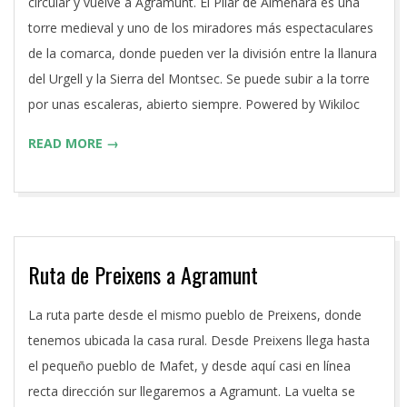
06-
circular y vuelve a Agramunt. El Pilar de Almenara es una
27
torre medieval y uno de los miradores más espectaculares
de la comarca, donde pueden ver la división entre la llanura
del Urgell y la Sierra del Montsec. Se puede subir a la torre
por unas escaleras, abierto siempre. Powered by Wikiloc
READ MORE →
Ruta de Preixens a Agramunt
2016-
La ruta parte desde el mismo pueblo de Preixens, donde
06-
tenemos ubicada la casa rural. Desde Preixens llega hasta
27
el pequeño pueblo de Mafet, y desde aquí casi en línea
recta dirección sur llegaremos a Agramunt. La vuelta se