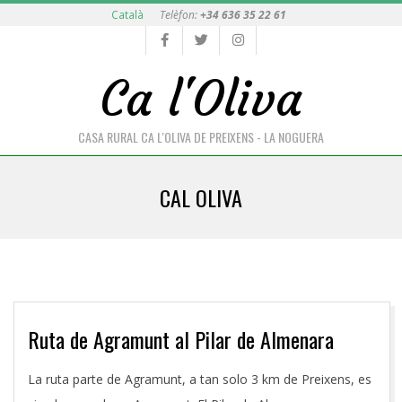
Skip
Català
Telèfon:
+34 636 35 22 61
to
content
Ca l'Oliva
CASA RURAL CA L'OLIVA DE PREIXENS - LA NOGUERA
Primary
CAL OLIVA
Navigation
Menu
Ruta de Agramunt al Pilar de Almenara
2016-
La ruta parte de Agramunt, a tan solo 3 km de Preixens, es