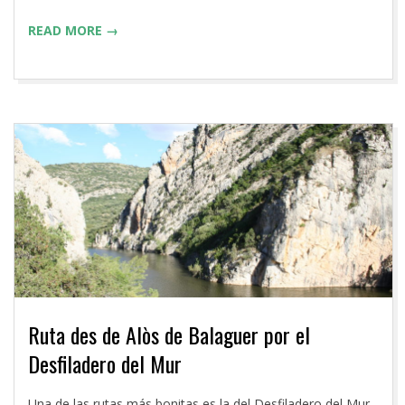
READ MORE →
Ruta des de Alòs de Balaguer por el
Desfiladero del Mur
2016-
Una de las rutas más bonitas es la del Desfiladero del Mur,