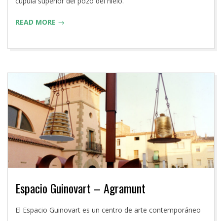
cúpula superior del pozo del hielo.
READ MORE →
Espacio Guinovart – Agramunt
2016-
El Espacio Guinovart es un centro de arte contemporáneo