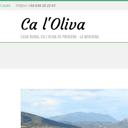
Skip
Català
Telèfon:
+34 636 35 22 61
to
Ca l'Oliva
content
Primary
Navigati
CASA RURAL CA L'OLIVA DE PREIXENS - LA NOGUERA
Menu