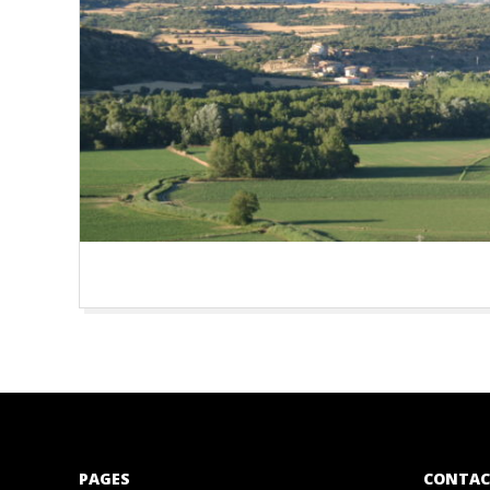
2016-
06-
14
PAGES
CONTA