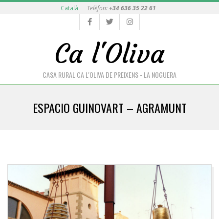
Skip
Català
Telèfon:
+34 636 35 22 61
to
content
Ca l'Oliva
CASA RURAL CA L'OLIVA DE PREIXENS - LA NOGUERA
Primary
ESPACIO GUINOVART – AGRAMUNT
Navigation
Menu