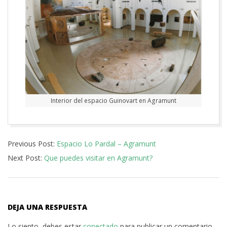
Interior del espacio Guinovart en Agramunt
2016-
Previous Post:
Espacio Lo Pardal – Agramunt
06-
Next Post:
Que puedes visitar en Agramunt?
27
DEJA UNA RESPUESTA
Lo siento, debes estar
conectado
para publicar un comentario.