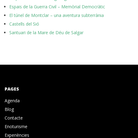
Espais de la Guerra Civil – Memòrial Democràtic
El túnel de Montclar – una aventura subterrània
Castells del Sió
Santuari de la Mare de Déu de Salgar
PAGES
Agenda
Blog
Contacte
Enoturisme
Experiències