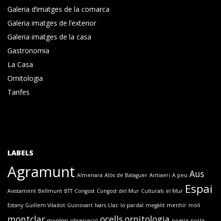
Galeria d’imatges de la comarca
Galeria imatges de l’exterior
Galeria imatges de la casa
Gastronomia
La Casa
Ornitologia
Tarifes
LABELS
Agramunt
Aus
Almenara
Alòs de Balaguer
Antiaeri
A peu
Espai
Avistament
Bellmunt
BTT
Congost
Congost del Mur
Culturals
el Mur
Estany
Guillem Viladot
Guinovart
Ivars
Llac
lo pardal
megàlit
menhir
molí
montclar
ocells
ornitologia
montgai
observació
poesia
porta