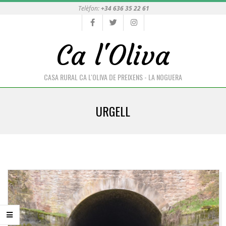
Skip
Telèfon:
+34 636 35 22 61
to
content
Ca l'Oliva
CASA RURAL CA L'OLIVA DE PREIXENS - LA NOGUERA
Primary
URGELL
Navigation
Menu