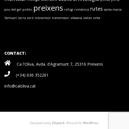
preixens
rutes
pou del gel
poètic
refugi
romànica
santa maria
Santuari
serra
seró
transmisor
transmissor
vilasana
visites
volta
CONTACT:
Ca l'Oliva, Avda. d'Agramunt 7, 25316 Preixens
(+34) 636 352261
info@caloliva.cat
Designed using
Dispatch
. Powered by
WordPress
.