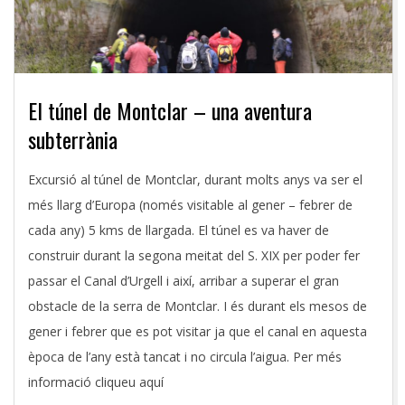
El túnel de Montclar – una aventura
subterrània
2016-
Excursió al túnel de Montclar, durant molts anys va ser el
04-
més llarg d’Europa (només visitable al gener – febrer de
13
cada any) 5 kms de llargada. El túnel es va haver de
construir durant la segona meitat del S. XIX per poder fer
passar el Canal d’Urgell i així, arribar a superar el gran
obstacle de la serra de Montclar. I és durant els mesos de
gener i febrer que es pot visitar ja que el canal en aquesta
època de l’any està tancat i no circula l’aigua. Per més
informació cliqueu aquí