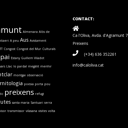
CONTACT:
amunt
Almenara
Alòs de
Ca l'Oliva, Avda. d'Agramunt 
Aus
tiaeri
A peu
Avistament
Preixens
TT
Congost
Congost del Mur
Culturals
(+34) 636 352261
spai
Estany
Guillem Viladot
info@caloliva.cat
vars
Llac
lo pardal
megàlit
menhir
tclar
montgai
observació
rnitologia
poesia
porta
pou
preixens
tic
refugi
rutes
santa maria
Santuari
serra
isor
transmissor
vilasana
visites
volta