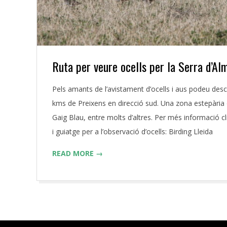
Ruta per veure ocells per la Serra d’Al
2016-
Pels amants de l’avistament d’ocells i aus podeu des
04-
kms de Preixens en direcció sud. Una zona estepària 
13
Gaig Blau, entre molts d’altres. Per més informació
i guiatge per a l’observació d’ocells: Birding Lleida
READ MORE →