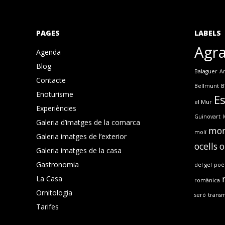
PAGES
LABELS
Agr
Agenda
Blog
Balaguer
An
Contacte
Bellmunt
B
Enoturisme
E
el Mur
Experiències
Guinovart
I
Galeria d’imatges de la comarca
mon
molí
Galeria imatges de l’exterior
ocells
o
Galeria imatges de la casa
Gastronomia
del gel
poè
La Casa
romànica
Ornitologia
seró
transm
Tarifes