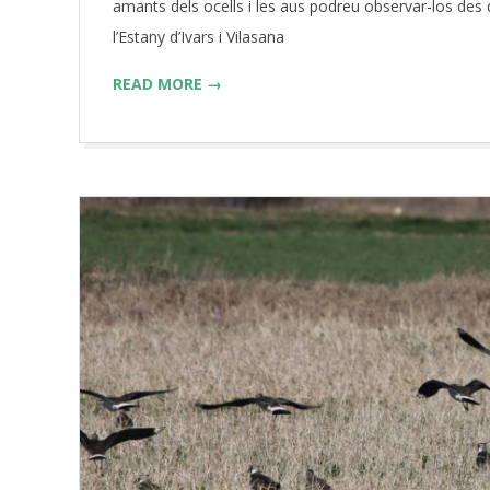
13
amants dels ocells i les aus podreu observar-los des
l’Estany d’Ivars i Vilasana
READ MORE →