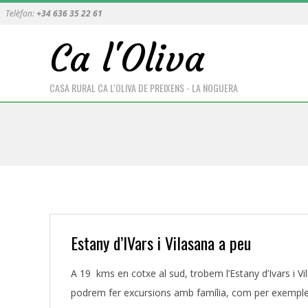
Skip
Telèfon:
+34 636 35 22 61
to
Ca l'Oliva
content
Primary
Navigati
CASA RURAL CA L'OLIVA DE PREIXENS - LA NOGUERA
Menu
Estany d’IVars i Vilasana a peu
2016-
A 19 kms en cotxe al sud, trobem l’Estany d’Ivars i V
04-
podrem fer excursions amb família, com per exemple 