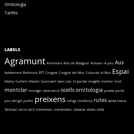
Ornitologia
Tarifes
LABELS
Agramunt
Aus
Almenara
Alòs de Balaguer
Antiaeri
A peu
Espai
Avistament
Bellmunt
BTT
Congost
Congost del Mur
Culturals
el Mur
Estany
Guillem Viladot
Guinovart
Ivars
Llac
lo pardal
megàlit
menhir
molí
montclar
ocells
ornitologia
montgai
observació
poesia
porta
preixens
rutes
pou del gel
poètic
refugi
romànica
santa maria
Santuari
serra
seró
transmisor
transmissor
vilasana
visites
volta