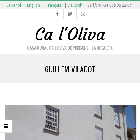
Skip
Español
|
English
|
Français
|
Deutsch
Telèfon:
+34 636 35 22 61
to
content
Ca l'Oliva
CASA RURAL CA L'OLIVA DE PREIXENS - LA NOGUERA
Primary
GUILLEM VILADOT
Navigation
Menu